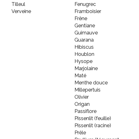
Tilleul
Fenugrec
Verveine
Framboisier
Frêne
Gentiane
Guimauve
Guarana
Hibiscus
Houblon
Hysope
Marjolaine
Maté
Menthe douce
Millepertuis
Olivier
Origan
Passiflore
Pissenlit (feuille)
Pissenlit (racine)
Prêle