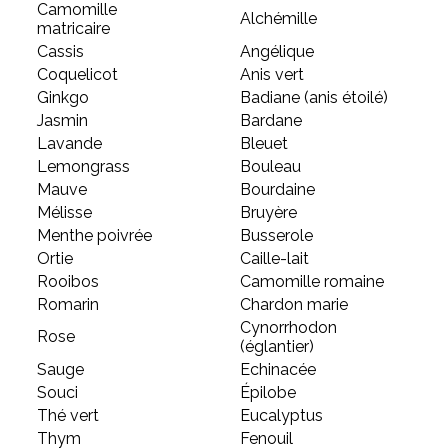
Camomille
Alchémille
matricaire
Cassis
Angélique
Coquelicot
Anis vert
Ginkgo
Badiane (anis étoilé)
Jasmin
Bardane
Lavande
Bleuet
Lemongrass
Bouleau
Mauve
Bourdaine
Mélisse
Bruyère
Menthe poivrée
Busserole
Ortie
Caille-lait
Rooibos
Camomille romaine
Romarin
Chardon marie
Cynorrhodon
Rose
(églantier)
Sauge
Echinacée
Souci
Épilobe
Thé vert
Eucalyptus
Thym
Fenouil