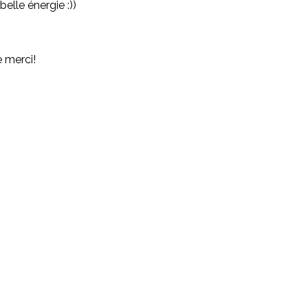
elle énergie :))
e merci!