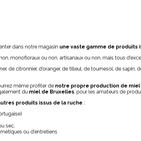
senter dans notre magasin
une vaste gamme de produits i
non, monofloraux ou non, artisanaux ou non, mais tous d'excel
, de citronnier, d'oranger, de tilleul, de tournesol, de sapin, 
ourrez même profiter de
notre propre production de miel
également du
miel de Bruxelles
, pour les amateurs de produi
utres produits issus de la ruche
:
ortugaise)
 ou sec.
osmétiques ou d'entretiens