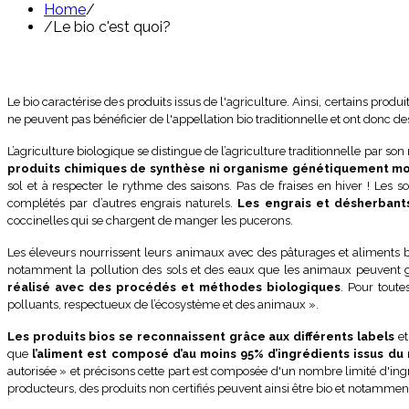
Home
/
/
Le bio c'est quoi?
Le bio caractérise des produits issus de l'agriculture. Ainsi, certains pro
ne peuvent pas bénéficier de l'appellation bio traditionnelle et ont donc de
L’agriculture biologique se distingue de l’agriculture traditionnelle par s
produits chimiques de synthèse ni organisme génétiquement mo
sol et à respecter le rythme des saisons. Pas de fraises en hiver ! Les 
complétés par d’autres engrais naturels.
Les engrais et désherbants
coccinelles qui se chargent de manger les pucerons.
Les éleveurs nourrissent leurs animaux avec des pâturages et aliments b
notamment la pollution des sols et des eaux que les animaux peuvent gé
réalisé avec des procédés et méthodes biologiques
. Pour toute
polluants, respectueux de l’écosystème et des animaux ».
Les produits bios se reconnaissent grâce aux différents labels
et
que
l’aliment est composé d’au moins 95% d’ingrédients issus d
autorisée » et précisons cette part est composée d'un nombre limité d'ingré
producteurs, des produits non certifiés peuvent ainsi être bio et notammen