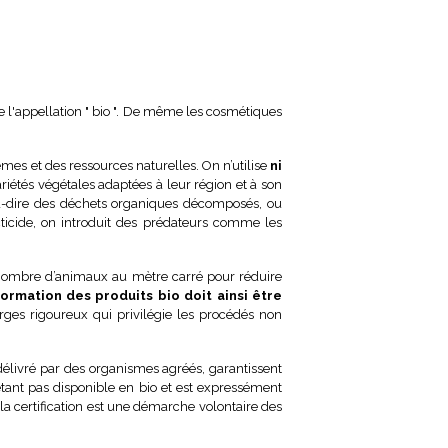
de l'appellation " bio ". De même les cosmétiques
èmes et des ressources naturelles. On n’utilise
ni
iétés végétales adaptées à leur région et à son
st-à-dire des déchets organiques décomposés, ou
cticide, on introduit des prédateurs comme les
e nombre d’animaux au mètre carré pour réduire
ormation des produits bio doit ainsi être
arges rigoureux qui privilégie les procédés non
 délivré par des organismes agréés, garantissent
’étant pas disponible en bio et est expressément
 la certification est une démarche volontaire des