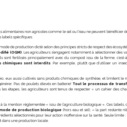
duits alimentaires non agricoles comme le sel ou l'eau ne peuvent bénéficier 
s labels spécifiques.
on mode de production dicté selon des principes stricts de respect des écosyst
difié (OGM)
. Les agriculteurs s’engagent notamment à sélectionner des var
sols sont fertilisés principalement avec du compost issu de la ferme, c’e
 chimiques sont interdits
. Par exemple, plutôt que d’utiliser un inse
io, eux aussi cultivés sans produits chimiques de synthèse, et limitent l
nérer. Pas de poulets élevés en batterie!
Tout le processus de transf
s les étapes, les agriculteurs sont tenus de respecter « un cahier des ch
 à la mention réglementée « issu de l’agriculture biologique ». Ces labels,
u mode de production biologique
(hors eau et sel), « la part restante n
dients sélectionnés pour leur action inoffensive sur la santé. Seule limite :
t dans une production locale.